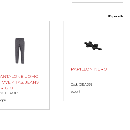
116 prodotti
PAPILLON NERO
PANTALONE UOMO
IOVE 4 TAS. JEANS
Cod.: GIBA059
RIGIO
scopri
od.: GIBP017
copri