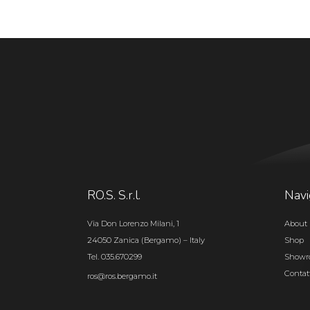
RO.S. S.r.l.
Navi
Via Don Lorenzo Milani, 1
About 
24050 Zanica (Bergamo) – Italy
Shop
Tel. 035.670299
Show
Contat
ros@ros.bergamo.it