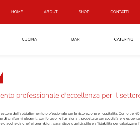
HOME
ABOUT
SHOP
CONTATTI
CUCINA
BAR
CATERING
mento professionale d'eccellenza per il settor
settore dell'abbigliamento professionale per la ristorazione e l'ospitalità. Con oltre 40
i uniformi eleganti, confortevoli e funzionali, progettate per soddisfare le esigenz
lle giacche da chef ai grembiuli, garantisce qualità, stile e affidabilità per valorizzar