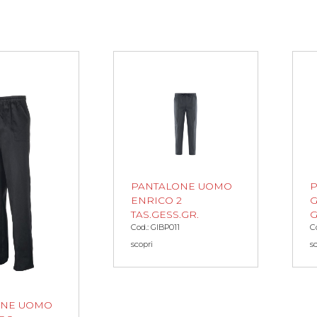
PANTALONE UOMO
ENRICO 2
G
TAS.GESS.GR.
G
Cod.: GIBP011
C
scopri
s
ONE UOMO