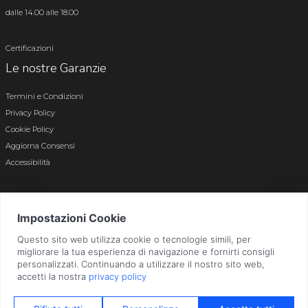
dalle 14.00 alle 18.00
Certificazioni
Le nostre Garanzie
Termini e Condizioni
Privacy Policy
Cookie Policy
Aggiorna Consensi
Accessibilità
© 2026 Tutti i diritti riservati · P.iva e c.f. 01496180165 · Iscr. registro imprese di
Bergamo n. 01496180165 · Capitale Sociale i.v. € 800.000,00