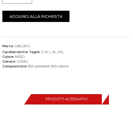
AGGIUNGI ALLA RICHIESTA
Marca:
GIBLOR'S
Caratteristiche:
Taglie:
S, M, L, XL, XXL
Colore:
NERO
Genere:
UOMO
Composizione:
65% poliestere 35% cotone
PRODOTTI ALTERNATIVI