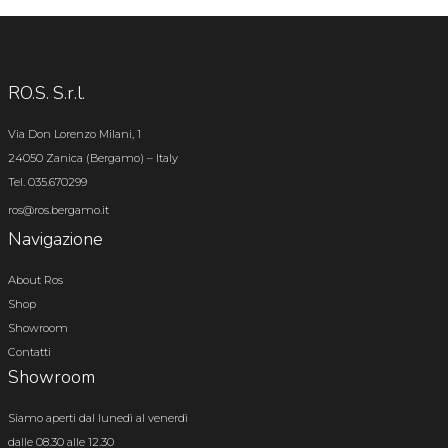
RO.S. S.r.l.
Via Don Lorenzo Milani, 1
24050 Zanica (Bergamo) – Italy
Tel. 035.670299
ros@ros.bergamo.it
Navigazione
About Ros
Shop
Showroom
Contatti
Showroom
Siamo aperti dal lunedì al venerdì
dalle 08.30 alle 12.30