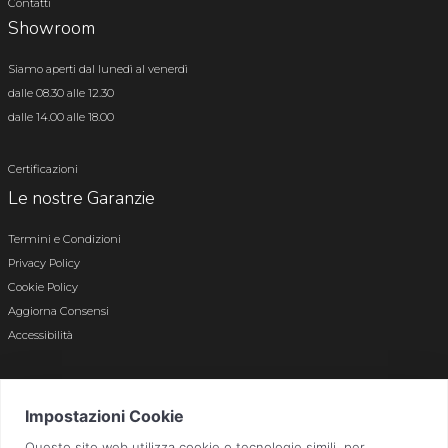
Contatti
Showroom
Siamo aperti dal lunedì al venerdì
dalle 08.30 alle 12.30
dalle 14.00 alle 18.00
Certificazioni
Le nostre Garanzie
Termini e Condizioni
Privacy Policy
Cookie Policy
Aggiorna Consensi
Accessibilità
© 2026 Tutti i diritti riservati · P.iva e c.f. 01496180165 · Iscr. registro imprese di