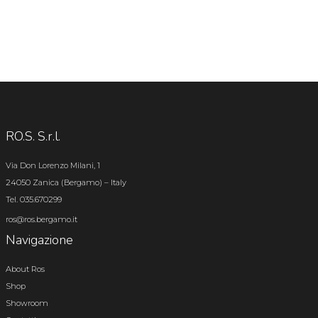
RO.S. S.r.l.
Via Don Lorenzo Milani, 1
24050 Zanica (Bergamo) – Italy
Tel. 035.670299
ros@ros.bergamo.it
Navigazione
About Ros
Shop
Showroom