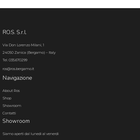
RO.S. S.r.l.
Via Don Lorenzo Milani, 1
24050 Zanica (Bergamo) – Italy
Tel. 035.670299
ros@ros.bergamo.it
Navigazione
About Ros
Shop
Showroom
Contatti
Showroom
Siamo aperti dal lunedì al venerdì