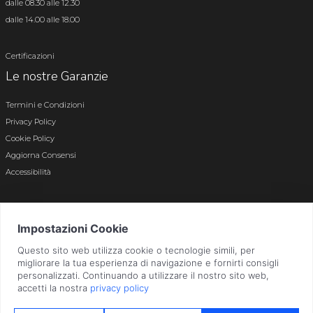
dalle 08.30 alle 12.30
dalle 14.00 alle 18.00
Certificazioni
Le nostre Garanzie
Termini e Condizioni
Privacy Policy
Cookie Policy
Aggiorna Consensi
Accessibilità
© 2026 Tutti i diritti riservati · P.iva e c.f. 01496180165 · Iscr. registro imprese di
Bergamo n. 01496180165 · Capitale Sociale i.v. € 800.000,00