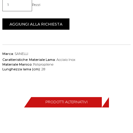
Pezzi
Quantità
AGGIUNGI ALLA RICHIESTA
Marca:
SANELLI
Caratteristiche:
Materiale Lama:
Acciaio Inox
Materiale Manico:
Polipropilene
Lunghezza lama (cm):
28
PRODOTTI ALTERNATIVI