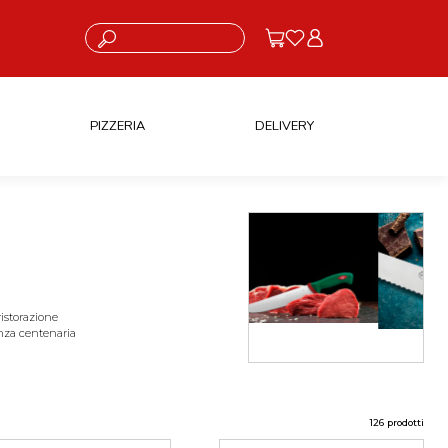
Cosa stai cercando?
PIZZERIA
DELIVERY
ristorazione
ienza centenaria
126 prodotti