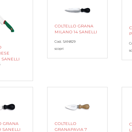
COLTELLO GRANA
C
MILANO 14 SANELLI
P
Cod.: SAN829
C
O
scopri
s
NESE
 SANELLI
3
O GRANA
COLTELLO
C
9 SANELLI
GRANAPAVIA 7
L