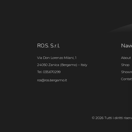
RO.S. S.r.l.
Navi
Via Don Lorenzo Milani, 1
About 
24050 Zanica (Bergamo) – Italy
Shop
Tel. 035.670299
Show
Contat
ros@ros.bergamo.it
© 2026 Tutti i diritti rise