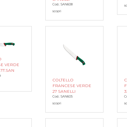
Cod.: SAN608
s
scopri
O
E VERDE
TT.SAN
4
COLTELLO
C
FRANCESE VERDE
F
27 SANELLI
3
Cod.: SAN605
C
scopri
s