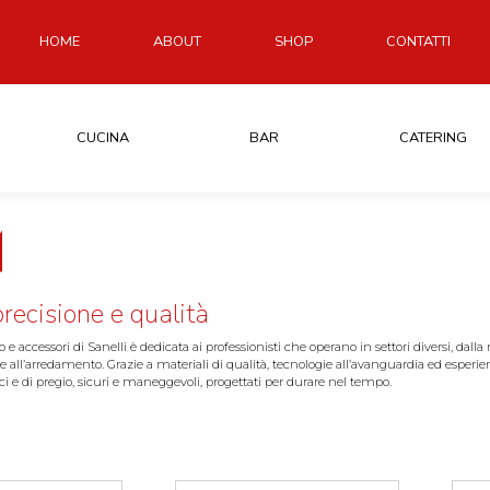
HOME
ABOUT
SHOP
CONTATTI
CUCINA
BAR
CATERING
 precisione e qualità
o e accessori di Sanelli è dedicata ai professionisti che operano in settori diversi, dalla 
le e all’arredamento. Grazie a materiali di qualità, tecnologie all’avanguardia ed esper
ici e di pregio, sicuri e maneggevoli, progettati per durare nel tempo.