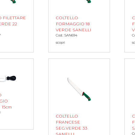
 FILETTARE
COLTELLO
C
ERDE 22
FORMAGGIO 18
F
VERDE SANELLI
V
7
Cod.: SAN694
C
scopri
s
O
GIO
 15cm
8
COLTELLO
C
FRANCESE
F
SEG.VERDE 33
S
C
SANELLI