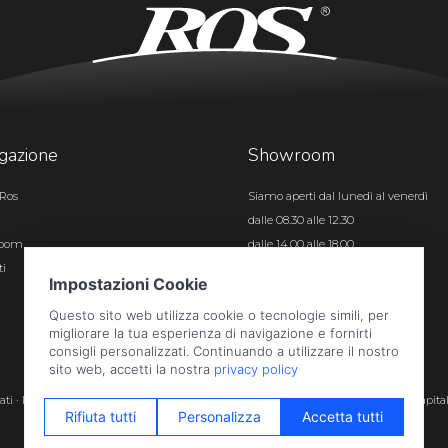
gazione
Showroom
Ros
Siamo aperti dal lunedì al venerdì
dalle 08.30 alle 12.30
room
dalle 14.00 alle 18.00
ti
Certificazioni
rvati · P.iva e c.f. 01496180165 · Iscr. registro imprese di Bergamo n. 01496180165 · Capita