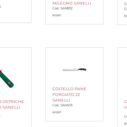
M/LEGNO SANELLI
S
8
Cod.: SAN832
C
scopri
s
COLTELLO PANE
FORGIATO 22
SANELLI
O OSTRICHE
C
Cod.: SAN505
9 SANELLI
V
scopri
7
C
s