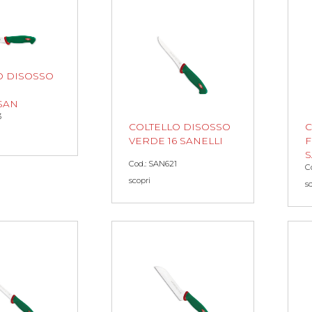
O DISOSSO
.SAN
3
COLTELLO DISOSSO
C
VERDE 16 SANELLI
F
S
Cod.: SAN621
C
scopri
s