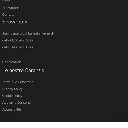
Shop
Showroom
Contatti
Showroom
Siamo aperti dal lunedì al venerdì
dalle 08.30 alle 12.30
dalle 14.00 alle 18.00
Certificazioni
Le nostre Garanzie
Termini e Condizioni
Privacy Policy
Cookie Policy
Aggiorna Consensi
Accessibilità