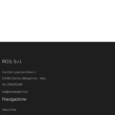
RO.S. S.r.l.
Via Don Lorenzo Milani, 1
24050 Zanica (Bergamo) – Italy
Tel. 035.670299
ros@ros.bergamo.it
Navigazione
About Ros