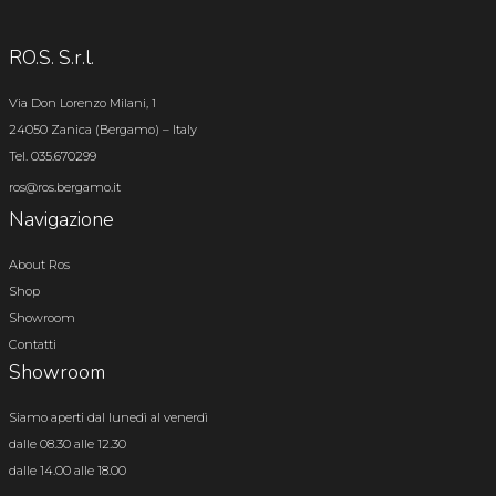
RO.S. S.r.l.
Via Don Lorenzo Milani, 1
24050 Zanica (Bergamo) – Italy
Tel. 035.670299
ros@ros.bergamo.it
Navigazione
About Ros
Shop
Showroom
Contatti
Showroom
Siamo aperti dal lunedì al venerdì
dalle 08.30 alle 12.30
dalle 14.00 alle 18.00