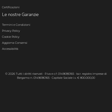
Certificazioni
Le nostre Garanzie
Termini e Condizioni
Privacy Policy
Cookie Policy
Aggiorna Consensi
Accessibilità
© 2026 Tutti i diritti riservati · P.iva e c.f. 01496180165 · Iscr. registro imprese di
Bergamo n. 01496180165 · Capitale Sociale i.v. € 800.000,00