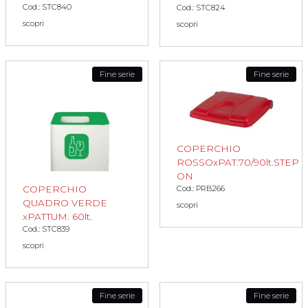
Cod.: STC840
Cod.: STC824
scopri
scopri
Fine serie
Fine serie
COPERCHIO
ROSSOxPAT.70/90lt.STEP
ON
COPERCHIO
Cod.: PRB266
QUADRO VERDE
scopri
xPATTUM. 60lt.
Cod.: STC839
scopri
Fine serie
Fine serie