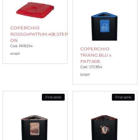
COPERCHIO
ROSSOxPATTUM.45lt.STEP
ON
Cod.: PRB254
COPERCHIO
scopri
TRIANG.BLU x
PATT.60lt.
Cod.: STC854
scopri
Fine serie
Fine serie