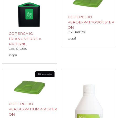
COPERCHIO
VERDExPAT.70/90lt.STEP
ON
Cod.: PRB269
COPERCHIO
TRIANG.VERDE x
scopri
PATT.60lt.
Cod.: STC855
scopri
Fine serie
COPERCHIO
VERDExPATTUM.45lt.STEP
ON