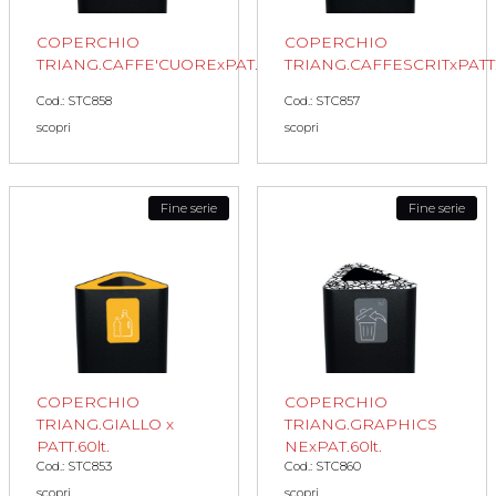
COPERCHIO
COPERCHIO
TRIANG.CAFFE'CUORExPAT.60lt.
TRIANG.CAFFESCRITxPATT.6
Cod.: STC858
Cod.: STC857
scopri
scopri
Fine serie
Fine serie
COPERCHIO
COPERCHIO
TRIANG.GIALLO x
TRIANG.GRAPHICS
PATT.60lt.
NExPAT.60lt.
Cod.: STC853
Cod.: STC860
scopri
scopri