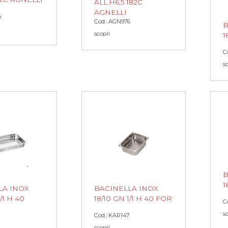
ALL.H6,5 182C
AGNELLI
5
Cod.: AGN976
B
scopri
1
C
s
B
1
LA INOX
BACINELLA INOX
/1 H 40
18/10 GN 1/1 H 40 FOR
C
s
Cod.: KAR147
scopri