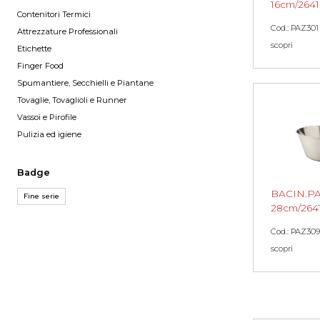
16cm/2641
Contenitori Termici
Cod.: PAZ301
Attrezzature Professionali
scopri
Etichette
Finger Food
Spumantiere, Secchielli e Piantane
Tovaglie, Tovaglioli e Runner
Vassoi e Pirofile
Pulizia ed igiene
Badge
BACIN.P
Fine serie
28cm/264
Cod.: PAZ309
scopri