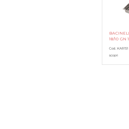
BACINEL
18/10 GN 
Cod.: KAR151
scopri