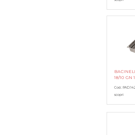
BACINEL
18/10 GN 
Cod.: PAD.14
scopri