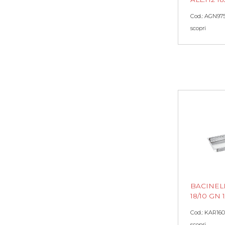
Cod.: AGN97
scopri
BACINEL
18/10 GN 1
Cod.: KAR160
scopri