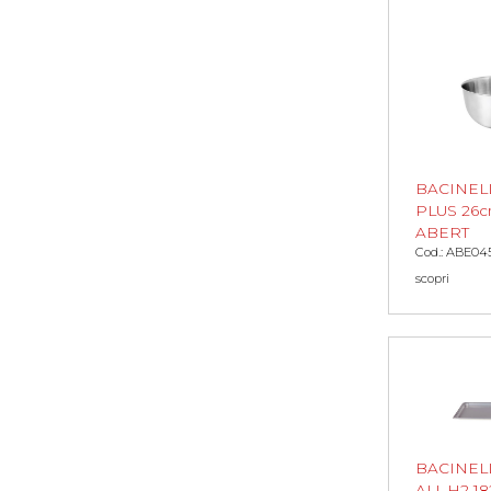
BACINEL
PLUS 26c
ABERT
Cod.: ABE04
scopri
BACINELL
ALL.H2 1