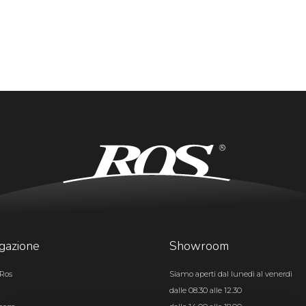
gazione
Showroom
Ros
Siamo aperti dal lunedì al venerdì
dalle 08.30 alle 12.30