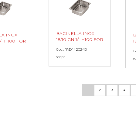
BACINELLA INOX
LA INOX
B
18/10 GN 1/1 H100 FOR
1/1 H100 FOR
1
Cod.: PAD.14202-10
C
scopri
s
1
2
3
4