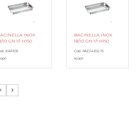
ACINELLA INOX
BACINELLA INOX
8/10 GN 1/1 H150
18/10 GN 1/1 H150
od.: KAR105
Cod.: PAD.14102-15
copri
scopri
5