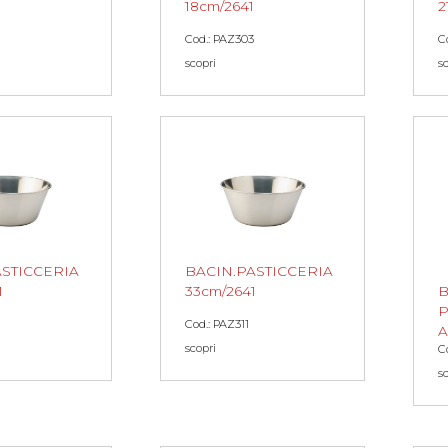
18cm/2641
2
Cod.: PAZ303
C
scopri
s
ASTICCERIA
BACIN.PASTICCERIA
1
33cm/2641
B
P
Cod.: PAZ311
A
scopri
C
s