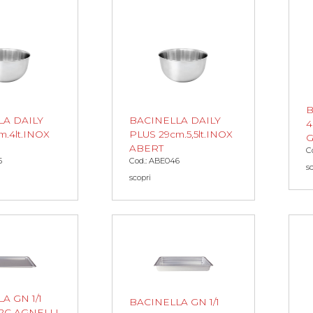
B
LA DAILY
BACINELLA DAILY
4
m.4lt.INOX
PLUS 29cm.5,5lt.INOX
G
ABERT
C
5
Cod.: ABE046
s
scopri
A GN 1/1
BACINELLA GN 1/1
82C AGNELLI