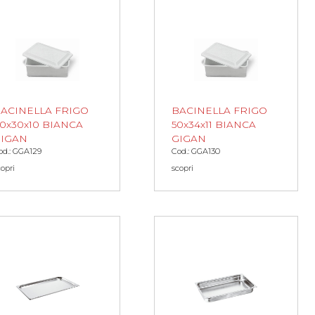
ACINELLA FRIGO
BACINELLA FRIGO
0x30x10 BIANCA
50x34x11 BIANCA
IGAN
GIGAN
od.: GGA129
Cod.: GGA130
copri
scopri