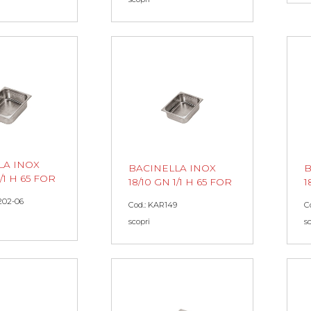
LA INOX
BACINELLA INOX
B
1/1 H 65 FOR
18/10 GN 1/1 H 65 FOR
1
202-06
Cod.: KAR149
C
scopri
s