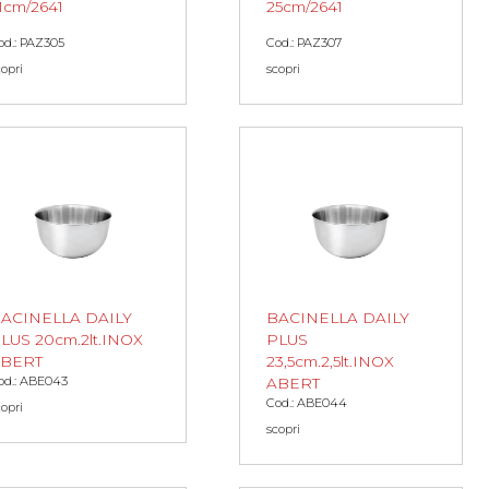
1cm/2641
25cm/2641
od.: PAZ305
Cod.: PAZ307
copri
scopri
ACINELLA DAILY
BACINELLA DAILY
LUS 20cm.2lt.INOX
PLUS
BERT
23,5cm.2,5lt.INOX
od.: ABE043
ABERT
Cod.: ABE044
copri
scopri