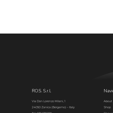
RO.S. S.r.l.
Navi
Via Don Lorenzo Milani, 1
About 
24050 Zanica (Bergamo) – Italy
Shop