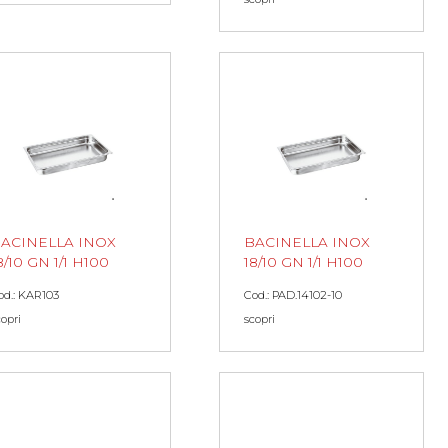
ACINELLA INOX
BACINELLA INOX
8/10 GN 1/1 H100
18/10 GN 1/1 H100
od.: KAR103
Cod.: PAD.14102-10
copri
scopri