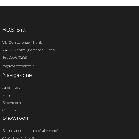
RO.S. S.r.l.
Via Don Lorenzo Milani, 1
24050 Zanica (Bergamo) – Italy
Tel. 035.670299
ros@ros.bergamo.it
Navigazione
About Ros
Shop
Showroom
Contatti
Showroom
Siamo aperti dal lunedì al venerdì
dalle 08.30 alle 12.30