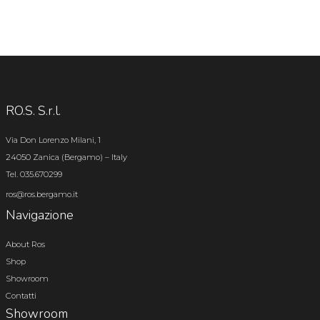
RO.S. S.r.l.
Via Don Lorenzo Milani, 1
24050 Zanica (Bergamo) – Italy
Tel. 035.670299
ros@ros.bergamo.it
Navigazione
About Ros
Shop
Showroom
Contatti
Showroom