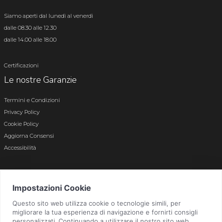
Siamo aperti dal lunedì al venerdì
dalle 08.30 alle 12.30
dalle 14.00 alle 18.00
Certificazioni
Le nostre Garanzie
Termini e Condizioni
Privacy Policy
Cookie Policy
Aggiorna Consensi
Accessibilità
© 2026 Tutti i diritti riservati · P.iva e c.f. 01496180165 · Iscr. registro imprese di
Bergamo n. 01496180165 · Capitale Sociale i.v. € 800.000,00