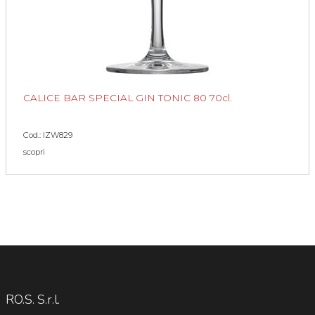
CALICE BAR SPECIAL GIN TONIC 80 70cl.
Cod.: IZW829
scopri
RO.S. S.r.l.