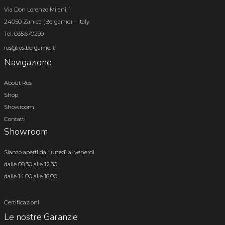
Via Don Lorenzo Milani, 1
24050 Zanica (Bergamo) – Italy
Tel. 035.670299
ros@ros.bergamo.it
Navigazione
About Ros
Shop
Showroom
Contatti
Showroom
Siamo aperti dal lunedì al venerdì
dalle 08.30 alle 12.30
dalle 14.00 alle 18.00
Certificazioni
Le nostre Garanzie