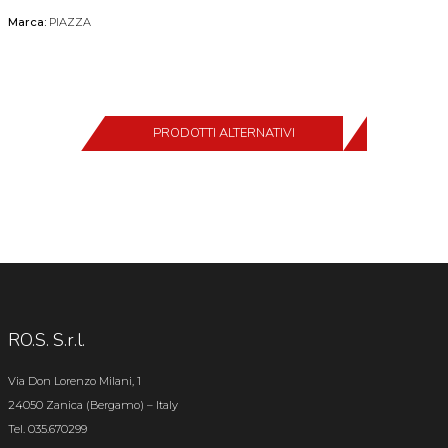
Marca:
PIAZZA
PRODOTTI ALTERNATIVI
RO.S. S.r.l.
Via Don Lorenzo Milani, 1
24050 Zanica (Bergamo) – Italy
Tel. 035.670299