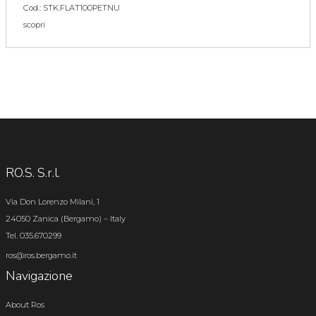
Cod.: STK.FLAT100PETNU
scopri
RO.S. S.r.l.
Via Don Lorenzo Milani, 1
24050 Zanica (Bergamo) – Italy
Tel. 035.670299
ros@ros.bergamo.it
Navigazione
About Ros