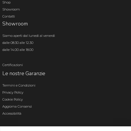
Shop
Showroom
Contatti
Showroom
Siamo aperti dal lunedì al venerdì
dalle 08.30 alle 12.30
dalle 14.00 alle 18.00
Certificazioni
Le nostre Garanzie
Termini e Condizioni
Privacy Policy
Cookie Policy
Aggiorna Consensi
Accessibilità