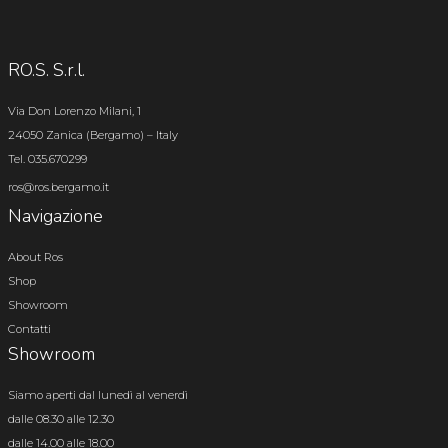
RO.S. S.r.l.
Via Don Lorenzo Milani, 1
24050 Zanica (Bergamo) – Italy
Tel. 035.670299
ros@ros.bergamo.it
Navigazione
About Ros
Shop
Showroom
Contatti
Showroom
Siamo aperti dal lunedì al venerdì
dalle 08.30 alle 12.30
dalle 14.00 alle 18.00