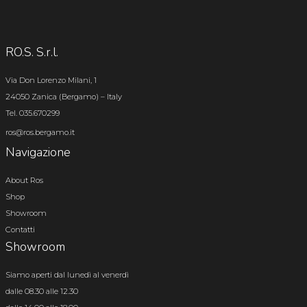
RO.S. S.r.l.
Via Don Lorenzo Milani, 1
24050 Zanica (Bergamo) – Italy
Tel. 035.670299
ros@ros.bergamo.it
Navigazione
About Ros
Shop
Showroom
Contatti
Showroom
Siamo aperti dal lunedì al venerdì
dalle 08.30 alle 12.30