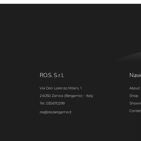
RO.S. S.r.l.
Navi
Via Don Lorenzo Milani, 1
About 
24050 Zanica (Bergamo) – Italy
Shop
Tel. 035.670299
Show
Contat
ros@ros.bergamo.it