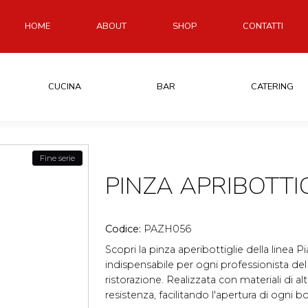
HOME
ABOUT
SHOP
CONTATTI
CUCINA
BAR
CATERING
Fine serie
PINZA APRIBOTTI
Codice:
PAZH056
Scopri la pinza aperibottiglie della linea P
indispensabile per ogni professionista del
ristorazione. Realizzata con materiali di alt
resistenza, facilitando l'apertura di ogni bot