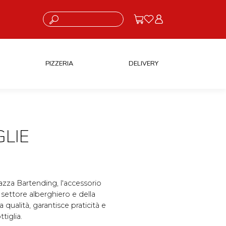
Cosa stai cercando?
PIZZERIA
DELIVERY
GLIE
iazza Bartending, l'accessorio
 settore alberghiero e della
a qualità, garantisce praticità e
tiglia.