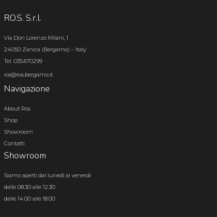
RO.S. S.r.l.
Via Don Lorenzo Milani, 1
24050 Zanica (Bergamo) – Italy
Tel. 035.670299
ros@ros.bergamo.it
Navigazione
About Ros
Shop
Showroom
Contatti
Showroom
Siamo aperti dal lunedì al venerdì
dalle 08.30 alle 12.30
dalle 14.00 alle 18.00