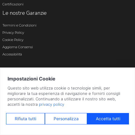
Certificazioni
Le nostre Garanzie
Termini e Condizioni
Privacy Policy
Cookie Policy
Aggiorna Consensi
Accessibilità
© 2026 Tutti i diritti riservati · P.iva e c.f. 01496180165 · Iscr. registro imprese di
Bergamo n. 01496180165 · Capitale Sociale i.v. € 800.000,00