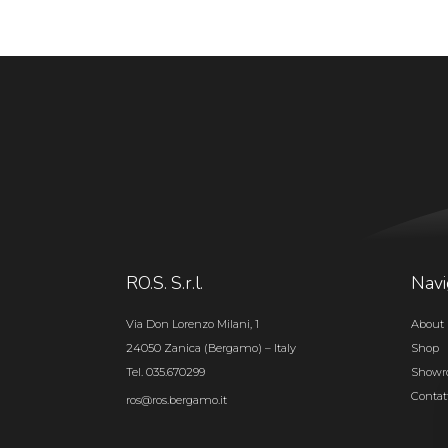
RO.S. S.r.l.
Navi
Via Don Lorenzo Milani, 1
About 
24050 Zanica (Bergamo) – Italy
Shop
Tel. 035.670299
Show
Contat
ros@ros.bergamo.it