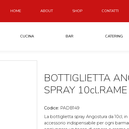
HOME
ABOUT
SHOP
CONTATTI
CUCINA
BAR
CATERING
BOTTIGLIETTA A
SPRAY 10cl.RAME
Codice:
PADB149
La bottiglietta spray Angostura da 10cl, in
accessorio indispensabile per ogni barman