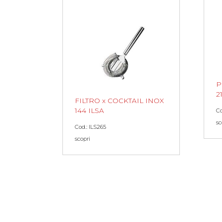
P
2
FILTRO x COCKTAIL INOX
144 ILSA
C
sc
Cod.: ILS265
scopri