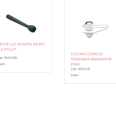
ESTELLO RIGATO NERO
1,5 POLIP.
COLINO CONICO
od.: PAZH050
STRAINER 85mmRETE
FINE
opri
Cod.: WOG431
scopri