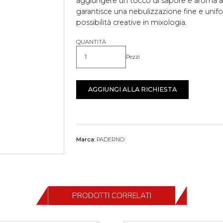
aggiungere un tocco di sapore e aroma ai 
garantisce una nebulizzazione fine e unif
possibilità creative in mixologia.
QUANTITÀ
Pezzi
Quantità
AGGIUNGI ALLA RICHIESTA
Marca:
PADERNO
PRODOTTI CORRELATI