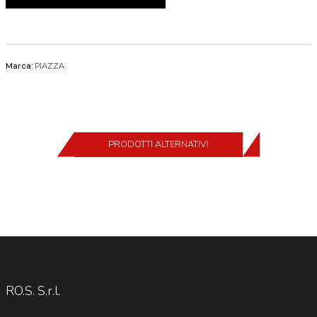
Marca:
PIAZZA
PRODOTTI ALTERNATIVI
RO.S. S.r.l.