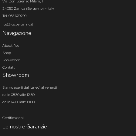
Via Don Lorenzo Milani, 1
24050 Zanica (Bergamo) – Italy
Tel. 035.670299
ros@ros.bergamo.it
Navigazione
About Ros
Shop
Showroom
Contatti
Showroom
Siamo aperti dal lunedì al venerdì
dalle 08.30 alle 12.30
dalle 14.00 alle 18.00
Certificazioni
Le nostre Garanzie