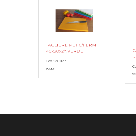
TAGLIERE PET C/FERMI
C
40x30x2h.VERDE
U
Cod.: MCI127
Co
scopri
sc