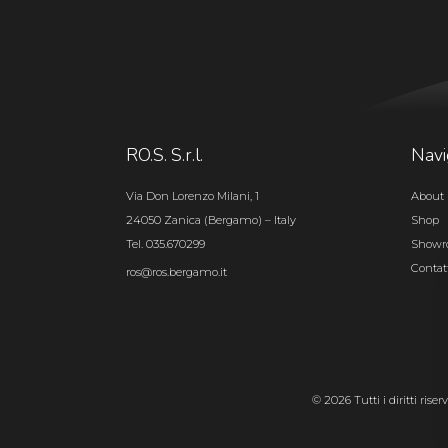
RO.S. S.r.l.
Navi
Via Don Lorenzo Milani, 1
About 
24050 Zanica (Bergamo) – Italy
Shop
Tel. 035.670299
Show
Contat
ros@ros.bergamo.it
© 2026 Tutti i diritti rise