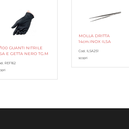
MOLLA DRITTA
14cm.INOX ILSA
/100 GUANTI NITRILE
Cod.: ILSA251
SA E GETTA NERO TG.M
scopri
d.: REF162
opri