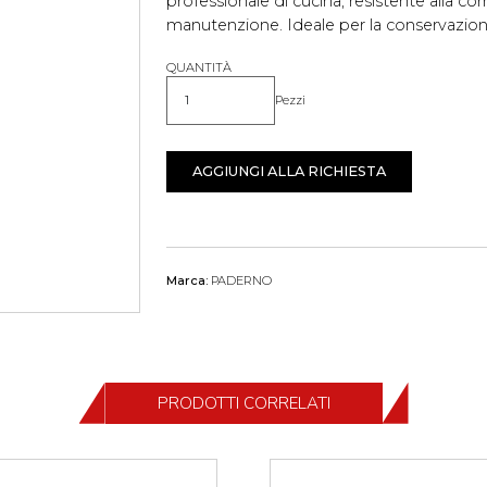
professionale di cucina, resistente alla cor
manutenzione. Ideale per la conservazione
QUANTITÀ
Pezzi
Quantità
AGGIUNGI ALLA RICHIESTA
Marca:
PADERNO
PRODOTTI CORRELATI