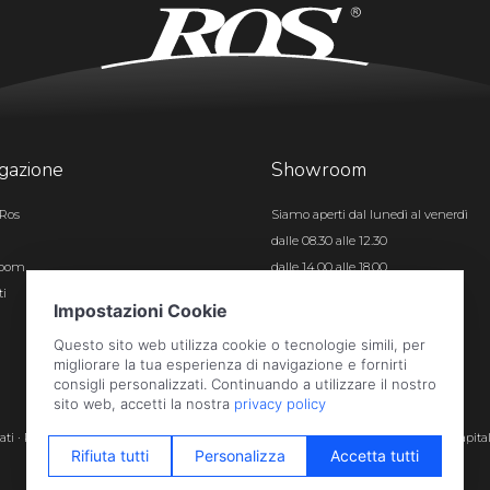
gazione
Showroom
Ros
Siamo aperti dal lunedì al venerdì
dalle 08.30 alle 12.30
room
dalle 14.00 alle 18.00
ti
Certificazioni
rvati · P.iva e c.f. 01496180165 · Iscr. registro imprese di Bergamo n. 01496180165 · Capita