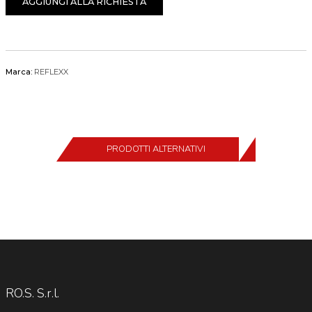
AGGIUNGI ALLA RICHIESTA
Marca:
REFLEXX
PRODOTTI ALTERNATIVI
RO.S. S.r.l.