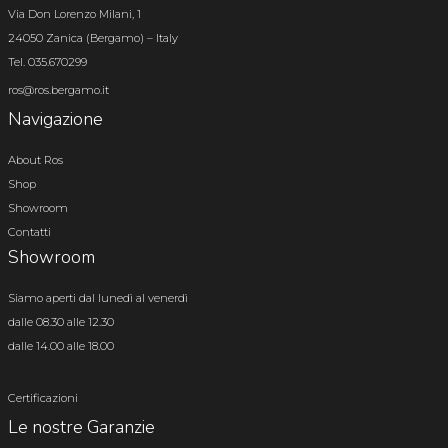
Via Don Lorenzo Milani, 1
24050 Zanica (Bergamo) – Italy
Tel. 035.670299
ros@ros.bergamo.it
Navigazione
About Ros
Shop
Showroom
Contatti
Showroom
Siamo aperti dal lunedì al venerdì
dalle 08.30 alle 12.30
dalle 14.00 alle 18.00
Certificazioni
Le nostre Garanzie