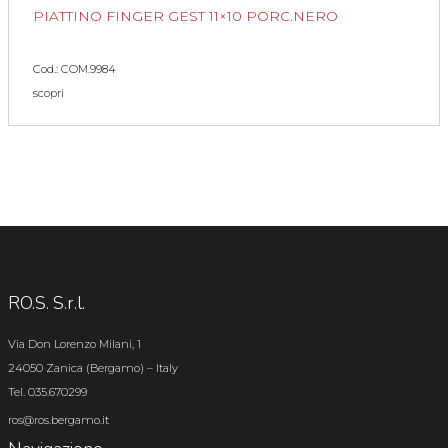
PIATTINO FINGER GEST 11×10 PORC.NERO
Cod.: COM.9984
scopri
RO.S. S.r.l.
Via Don Lorenzo Milani, 1
24050 Zanica (Bergamo) – Italy
Tel. 035.670299
ros@ros.bergamo.it