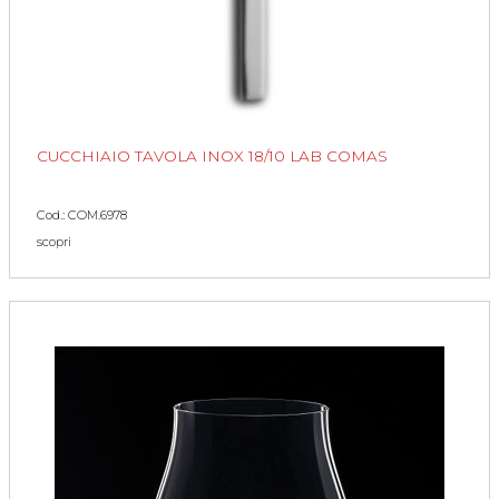
CUCCHIAIO TAVOLA INOX 18/10 LAB COMAS
Cod.: COM.6978
scopri