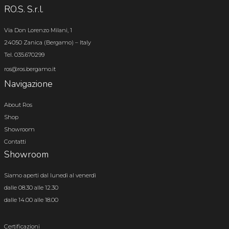
RO.S. S.r.l.
Via Don Lorenzo Milani, 1
24050 Zanica (Bergamo) – Italy
Tel. 035.670299
ros@ros.bergamo.it
Navigazione
About Ros
Shop
Showroom
Contatti
Showroom
Siamo aperti dal lunedì al venerdì
dalle 08.30 alle 12.30
dalle 14.00 alle 18.00
Certificazioni