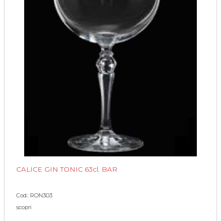
CALICE GIN TONIC 63cl. BAR
Cod.: RON303
scopri