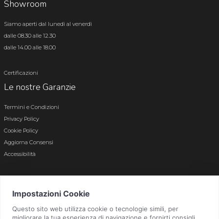
Showroom
Siamo aperti dal lunedì al venerdì
dalle 08.30 alle 12.30
dalle 14.00 alle 18.00
Certificazioni
Le nostre Garanzie
Termini e Condizioni
Privacy Policy
Cookie Policy
Aggiorna Consensi
Accessibilità
© 2026 Tutti i diritti riservati · P.iva e c.f. 01496180165 · Iscr. registro imprese di
Bergamo n. 01496180165 · Capitale Sociale i.v. € 800.000,00