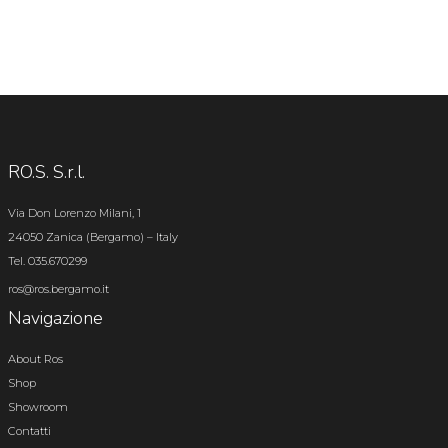
RO.S. S.r.l.
Via Don Lorenzo Milani, 1
24050 Zanica (Bergamo) – Italy
Tel. 035.670299
ros@ros.bergamo.it
Navigazione
About Ros
Shop
Showroom
Contatti