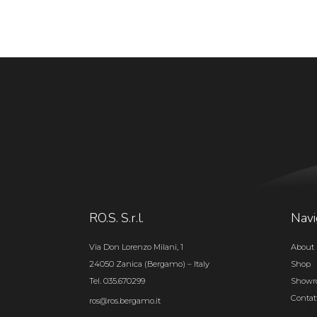
RO.S. S.r.l.
Navi
Via Don Lorenzo Milani, 1
About 
24050 Zanica (Bergamo) – Italy
Shop
Tel. 035.670299
Show
Contat
ros@ros.bergamo.it