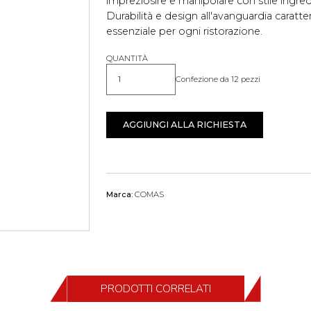
impreziosire e manipolare con stile ingre
Durabilità e design all'avanguardia caratt
essenziale per ogni ristorazione.
QUANTITÀ
Confezione da 12 pezzi
Quantità
AGGIUNGI ALLA RICHIESTA
Marca:
COMAS
PRODOTTI CORRELATI