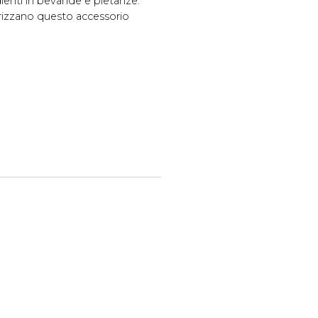
dienti in bevande e pietanze.
erizzano questo accessorio