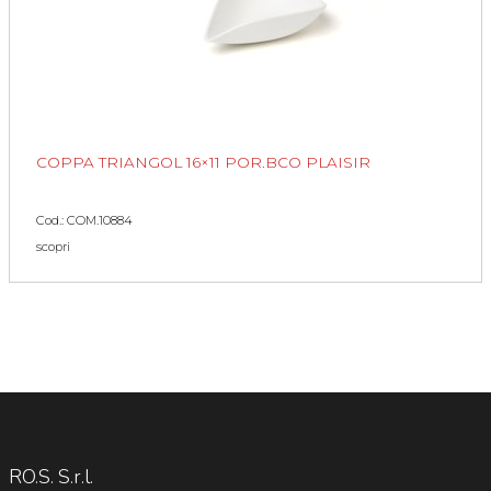
COPPA TRIANGOL 16×11 POR.BCO PLAISIR
Cod.: COM.10884
scopri
RO.S. S.r.l.