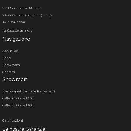
Via Don Lorenzo Milani, 1
24050 Zanica (Bergamo) – Italy
Tel. 035.670299
ros@ros.bergamo.it
Navigazione
About Ros
Shop
Showroom
Contatti
Showroom
Siamo aperti dal lunedì al venerdì
dalle 08.30 alle 12.30
dalle 14.00 alle 18.00
Certificazioni
Le nostre Garanzie