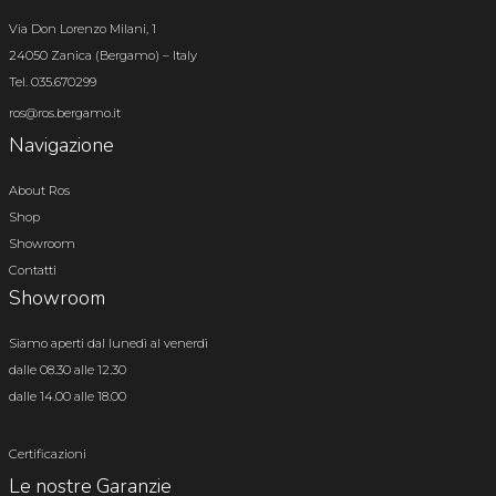
Via Don Lorenzo Milani, 1
24050 Zanica (Bergamo) – Italy
Tel. 035.670299
ros@ros.bergamo.it
Navigazione
About Ros
Shop
Showroom
Contatti
Showroom
Siamo aperti dal lunedì al venerdì
dalle 08.30 alle 12.30
dalle 14.00 alle 18.00
Certificazioni
Le nostre Garanzie