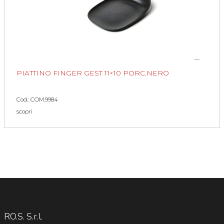
PIATTINO FINGER GEST 11×10 PORC.NERO
Cod.: COM.9984
scopri
RO.S. S.r.l.