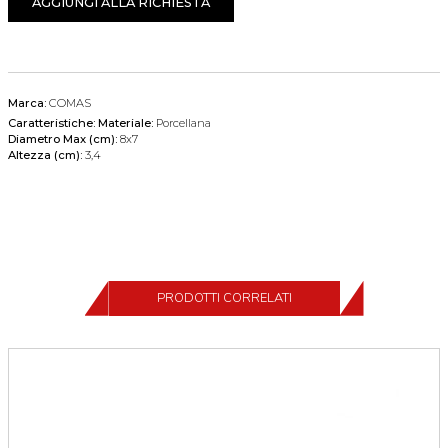
AGGIUNGI ALLA RICHIESTA
Marca:
COMAS
Caratteristiche:
Materiale:
Porcellana
Diametro Max (cm):
8x7
Altezza (cm):
3,4
PRODOTTI CORRELATI