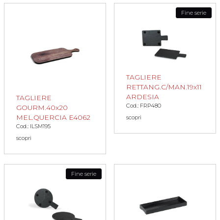
Fine serie
TAGLIERE
RETTANG.C/MAN.19x11
ARDESIA
TAGLIERE
Cod.: FRP480
GOURM.40x20
MEL.QUERCIA E4062
scopri
Cod.: ILSM195
scopri
Fine serie