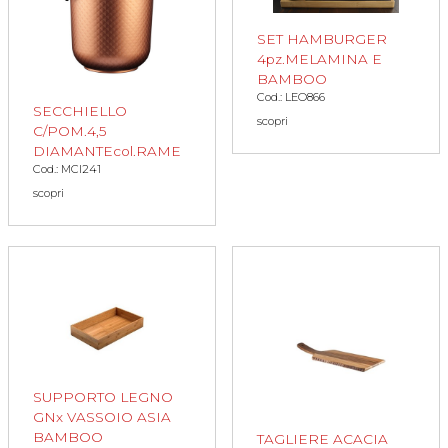
SET HAMBURGER
4pz.MELAMINA E
BAMBOO
Cod.: LEO866
SECCHIELLO
scopri
C/POM.4,5
DIAMANTEcol.RAME
Cod.: MCI241
scopri
SUPPORTO LEGNO
GNx VASSOIO ASIA
BAMBOO
TAGLIERE ACACIA