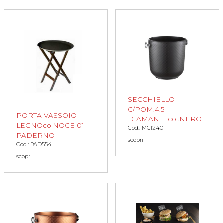
SECCHIELLO
C/POM.4,5
PORTA VASSOIO
DIAMANTEcol.NERO
LEGNOcolNOCE 01
Cod.: MCI240
PADERNO
scopri
Cod.: PAD554
scopri