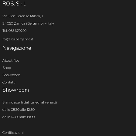
RO.S. S.r.l.
Via Don Lorenzo Milani, 1
24050 Zanica (Bergamo) – Italy
Tel. 035.670299
ros@ros.bergamo.it
Navigazione
About Ros
Shop
Showroom
Contatti
Showroom
Siamo aperti dal lunedì al venerdì
dalle 08.30 alle 12.30
dalle 14.00 alle 18.00
Certificazioni