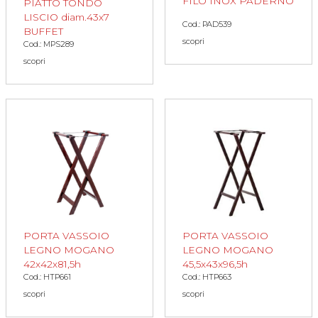
FILO INOX PADERNO
PIATTO TONDO
LISCIO diam.43x7
Cod.: PAD539
BUFFET
scopri
Cod.: MPS289
scopri
PORTA VASSOIO
PORTA VASSOIO
LEGNO MOGANO
LEGNO MOGANO
42x42x81,5h
45,5x43x96,5h
Cod.: HTP661
Cod.: HTP663
scopri
scopri