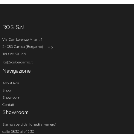
RO.S. S.r.l.
Via Don Lorenzo Milani, 1
24050 Zanica (Bergamo) – Italy
Tel. 035.670299
ros@ros.bergamo.it
Navigazione
About Ros
Shop
Showroom
Contatti
Showroom
Siamo aperti dal lunedì al venerdì
dalle 08.30 alle 12.30