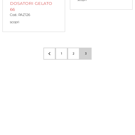
DOSATORI GELATO
66
Cod.: PAZ126
scopri
1
2
3