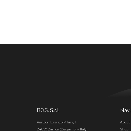
RO.S. S.r.l.
Navi
Via Don Lorenzo Milani, 1
About 
24050 Zanica (Bergamo) – Italy
Shop