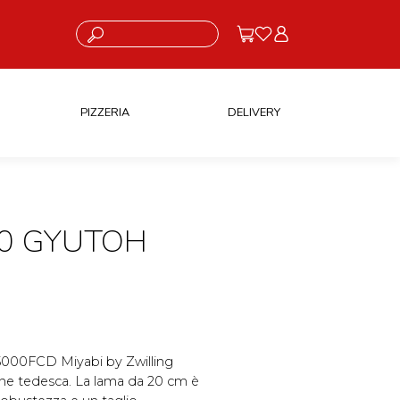
Cosa stai cercando?
PIZZERIA
DELIVERY
20 GYUTOH
 5000FCD Miyabi by Zwilling
one tedesca. La lama da 20 cm è