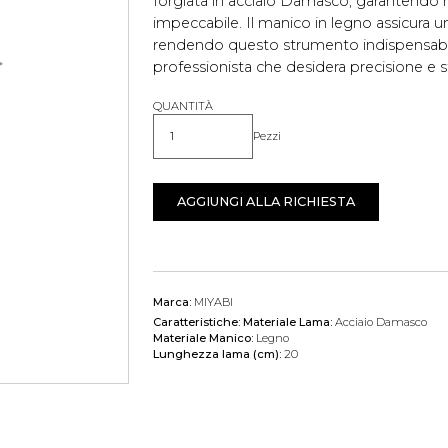
forgiata in acciaio Damasco, garantendo 
impeccabile. Il manico in legno assicura u
rendendo questo strumento indispensabi
professionista che desidera precisione e st
QUANTITÀ
Pezzi
Quantità
AGGIUNGI ALLA RICHIESTA
Marca:
MIYABI
Caratteristiche:
Materiale Lama:
Acciaio Damasco
Materiale Manico:
Legno
Lunghezza lama (cm):
20