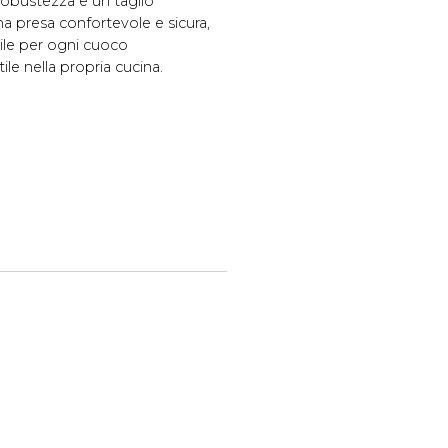
robustezza e un taglio
na presa confortevole e sicura,
le per ogni cuoco
ile nella propria cucina.