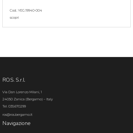
Cod.: YEG.19940-004
scopri
RO.S. S.r.l.
Via Don Lorenzo Milani, 1
24050 Zanica (Bergamo) – Italy
Tel. 035.670299
ros@ros.bergamo.it
Navigazione