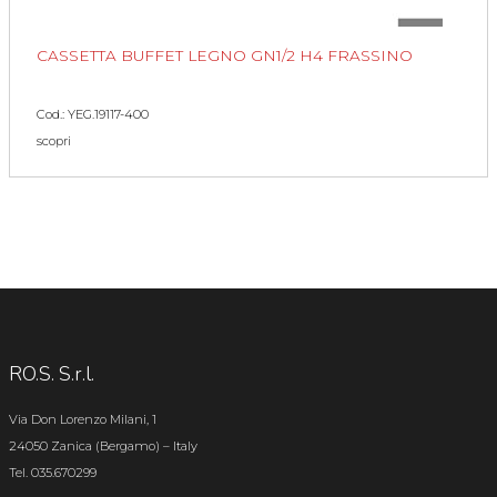
CASSETTA BUFFET LEGNO GN1/2 H4 FRASSINO
Cod.: YEG.19117-400
scopri
RO.S. S.r.l.
Via Don Lorenzo Milani, 1
24050 Zanica (Bergamo) – Italy
Tel. 035.670299