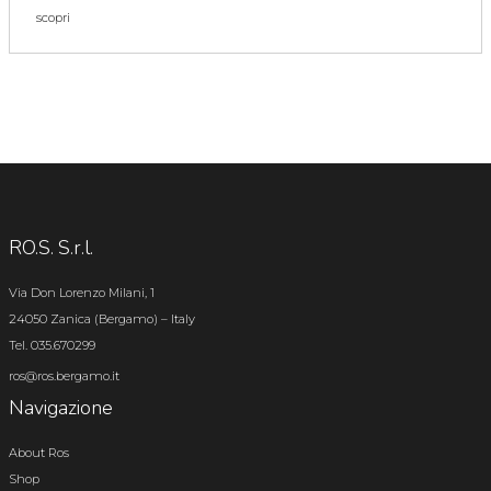
scopri
RO.S. S.r.l.
Via Don Lorenzo Milani, 1
24050 Zanica (Bergamo) – Italy
Tel. 035.670299
ros@ros.bergamo.it
Navigazione
About Ros
Shop