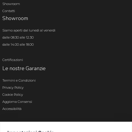
Showroom
Contatti
Showroom
Siamo aperti dal lunedì al venerdì
dalle 08.30 alle 12.30
dalle 14.00 alle 18.00
Certificazioni
Le nostre Garanzie
Termini e Condizioni
Privacy Policy
Cookie Policy
Aggiorna Consensi
Accessibilità