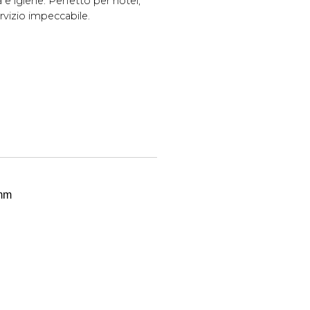
a e igiene. Perfetto per hotel,
rvizio impeccabile.
mm