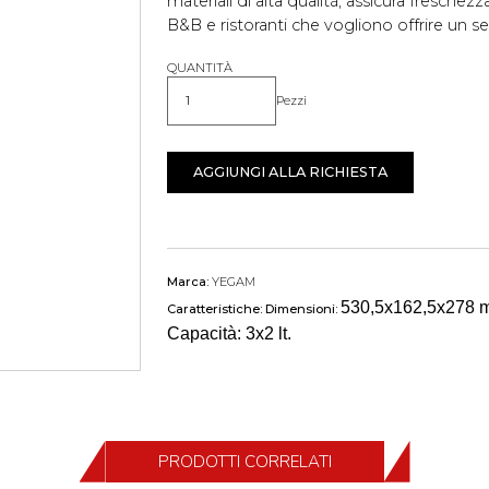
materiali di alta qualità, assicura freschezz
B&B e ristoranti che vogliono offrire un se
QUANTITÀ
Pezzi
Quantità
AGGIUNGI ALLA RICHIESTA
Marca:
YEGAM
530,5x162,5x278 
Caratteristiche:
Dimensioni:
Capacità:
3x2 lt.
PRODOTTI CORRELATI