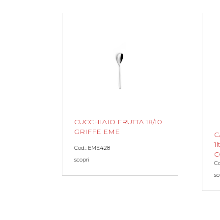
CUCCHIAIO FRUTTA 18/10
GRIFFE EME
C
1
Cod.: EME428
C
scopri
Co
sc