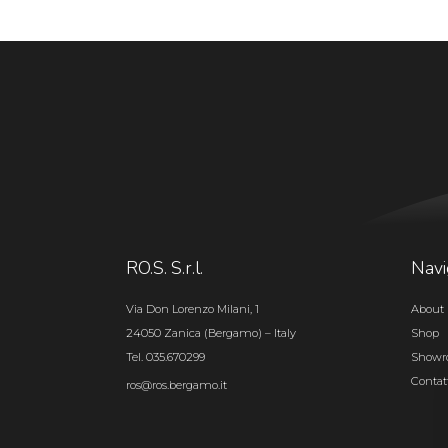
RO.S. S.r.l.
Navi
Via Don Lorenzo Milani, 1
About 
24050 Zanica (Bergamo) – Italy
Shop
Tel. 035.670299
Show
Contat
ros@ros.bergamo.it