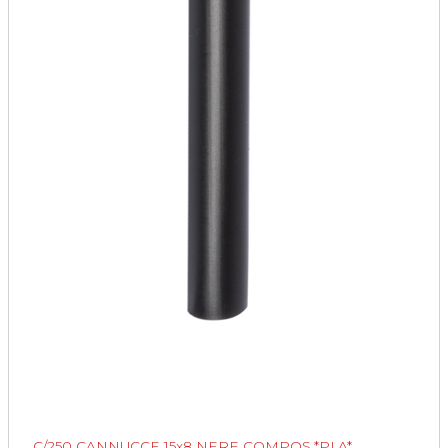
C/250 CANNUCCE 15x8 NERE COMPOS.*PLA*