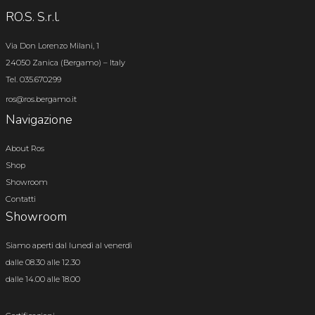
RO.S. S.r.l.
Via Don Lorenzo Milani, 1
24050 Zanica (Bergamo) – Italy
Tel. 035.670299
ros@ros.bergamo.it
Navigazione
About Ros
Shop
Showroom
Contatti
Showroom
Siamo aperti dal lunedì al venerdì
dalle 08.30 alle 12.30
dalle 14.00 alle 18.00