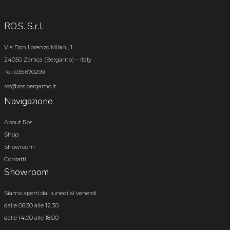
RO.S. S.r.l.
Via Don Lorenzo Milani, 1
24050 Zanica (Bergamo) – Italy
Tel. 035.670299
ros@ros.bergamo.it
Navigazione
About Ros
Shop
Showroom
Contatti
Showroom
Siamo aperti dal lunedì al venerdì
dalle 08.30 alle 12.30
dalle 14.00 alle 18.00