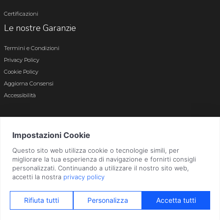
Certificazioni
Le nostre Garanzie
Termini e Condizioni
Privacy Policy
Cookie Policy
Aggiorna Consensi
Accessibilità
© 2026 Tutti i diritti riservati · P.iva e c.f. 01496180165 · Iscr. registro imprese di
Bergamo n. 01496180165 · Capitale Sociale i.v. € 800.000,00