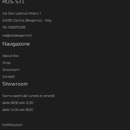
RO.S. S.r.l.
Via Don Lorenzo Milani, 1
24050 Zanica (Bergamo) – Italy
Tel. 035.670299
ros@ros.bergamo.it
Navigazione
About Ros
Shop
Showroom
Contatti
Showroom
Siamo aperti dal lunedì al venerdì
dalle 08.30 alle 12.30
dalle 14.00 alle 18.00
Certificazioni