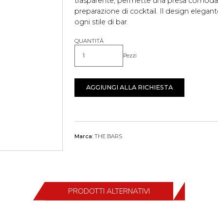
trasparente, permette una presa comoda e 
preparazione di cocktail. Il design elegan
ogni stile di bar.
QUANTITÀ
Pezzi
Quantità
AGGIUNGI ALLA RICHIESTA
Marca:
THE BARS
PRODOTTI ALTERNATIVI