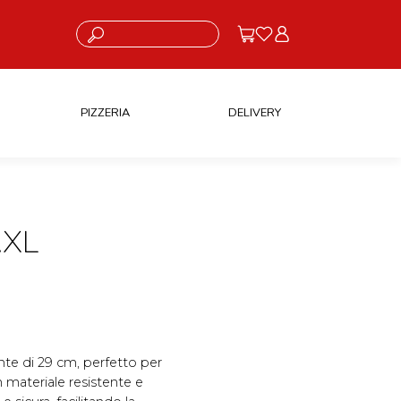
Cosa stai cercando?
PIZZERIA
DELIVERY
.XL
nte di 29 cm, perfetto per
n materiale resistente e