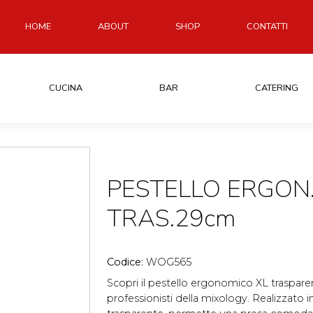
HOME
ABOUT
SHOP
CONTATTI
CUCINA
BAR
CATERING
PESTELLO ERGON
TRAS.29cm
Codice:
WOG565
Scopri il pestello ergonomico XL traspare
professionisti della mixology. Realizzato i