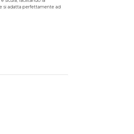
sicura, facilitando la
te si adatta perfettamente ad