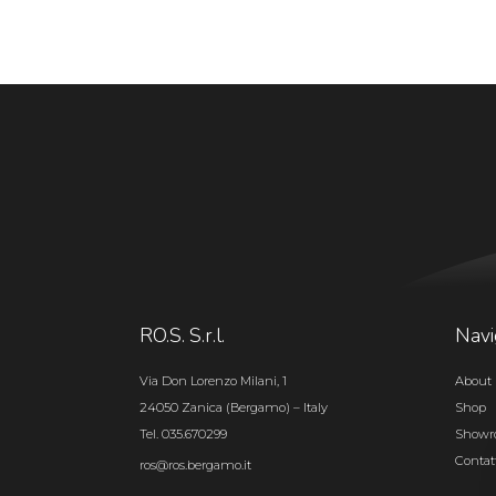
RO.S. S.r.l.
Navi
Via Don Lorenzo Milani, 1
About 
24050 Zanica (Bergamo) – Italy
Shop
Tel. 035.670299
Show
Contat
ros@ros.bergamo.it