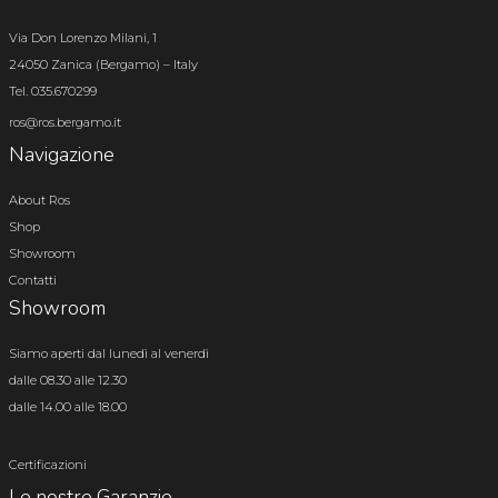
Via Don Lorenzo Milani, 1
24050 Zanica (Bergamo) – Italy
Tel. 035.670299
ros@ros.bergamo.it
Navigazione
About Ros
Shop
Showroom
Contatti
Showroom
Siamo aperti dal lunedì al venerdì
dalle 08.30 alle 12.30
dalle 14.00 alle 18.00
Certificazioni
Le nostre Garanzie