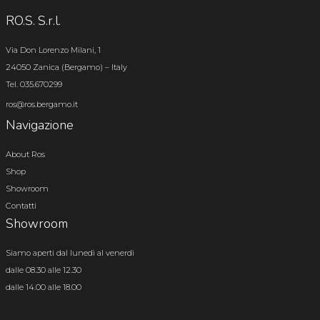
RO.S. S.r.l.
Via Don Lorenzo Milani, 1
24050 Zanica (Bergamo) – Italy
Tel. 035.670299
ros@ros.bergamo.it
Navigazione
About Ros
Shop
Showroom
Contatti
Showroom
Siamo aperti dal lunedì al venerdì
dalle 08.30 alle 12.30
dalle 14.00 alle 18.00