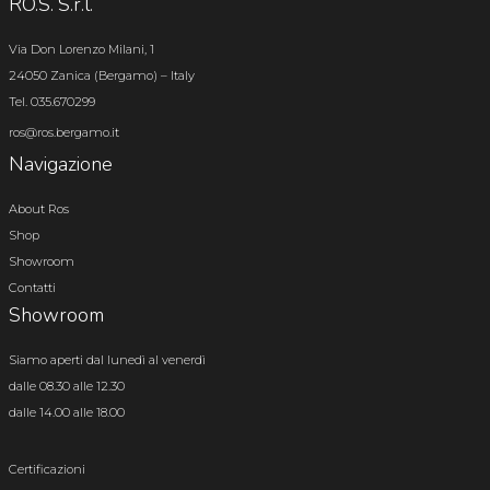
RO.S. S.r.l.
Via Don Lorenzo Milani, 1
24050 Zanica (Bergamo) – Italy
Tel. 035.670299
ros@ros.bergamo.it
Navigazione
About Ros
Shop
Showroom
Contatti
Showroom
Siamo aperti dal lunedì al venerdì
dalle 08.30 alle 12.30
dalle 14.00 alle 18.00
Certificazioni