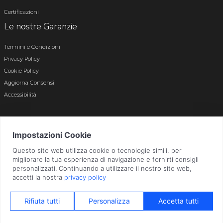
Certificazioni
Le nostre Garanzie
Termini e Condizioni
Privacy Policy
Cookie Policy
Aggiorna Consensi
Accessibilità
© 2026 Tutti i diritti riservati · P.iva e c.f. 01496180165 · Iscr. registro imprese di
Bergamo n. 01496180165 · Capitale Sociale i.v. € 800.000,00