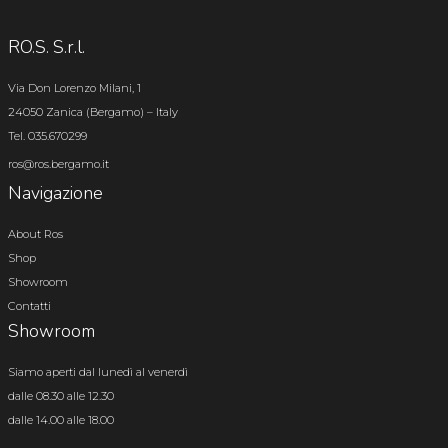
RO.S. S.r.l.
Via Don Lorenzo Milani, 1
24050 Zanica (Bergamo) – Italy
Tel. 035.670299
ros@ros.bergamo.it
Navigazione
About Ros
Shop
Showroom
Contatti
Showroom
Siamo aperti dal lunedì al venerdì
dalle 08.30 alle 12.30
dalle 14.00 alle 18.00