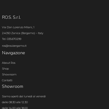
RO.S. S.r.l.
Via Don Lorenzo Milani, 1
24050 Zanica (Bergamo) – Italy
Tel. 035.670299
ros@ros.bergamo.it
Navigazione
About Ros
Shop
Showroom
Contatti
Showroom
Siamo aperti dal lunedì al venerdì
dalle 08.30 alle 12.30
dalle 14.00 alle 18.00