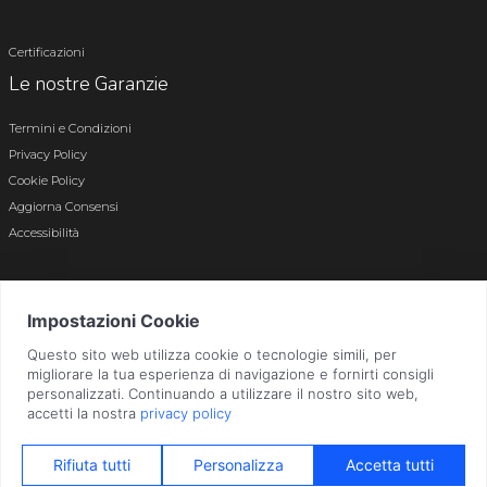
Certificazioni
Le nostre Garanzie
Termini e Condizioni
Privacy Policy
Cookie Policy
Aggiorna Consensi
Accessibilità
© 2026 Tutti i diritti riservati · P.iva e c.f. 01496180165 · Iscr. registro imprese di
Bergamo n. 01496180165 · Capitale Sociale i.v. € 800.000,00