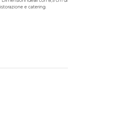
e. Dimensioni ideali con 8,5 cm di
istorazione e catering.