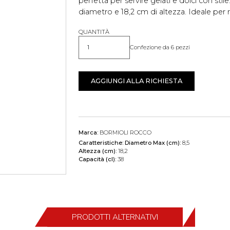
perfetta per servire gelati e dolci con stil
diametro e 18,2 cm di altezza. Ideale per r
QUANTITÀ
Confezione da 6 pezzi
Quantità
AGGIUNGI ALLA RICHIESTA
Marca:
BORMIOLI ROCCO
Caratteristiche:
Diametro Max (cm):
8,5
Altezza (cm):
18,2
Capacità (cl):
38
PRODOTTI ALTERNATIVI