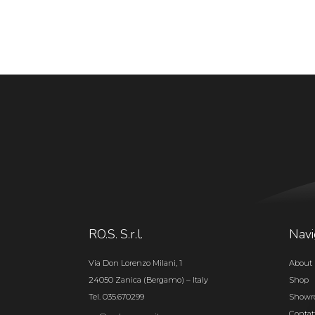
RO.S. S.r.l.
Navi
Via Don Lorenzo Milani, 1
About 
24050 Zanica (Bergamo) – Italy
Shop
Tel. 035.670299
Show
Contat