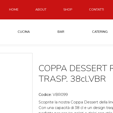
HOME
ABOUT
SHOP
CONTATTI
CUCINA
BAR
CATERING
COPPA DESSERT 
TRASP. 38cl.VBR
Codice:
VBR099
Scoprite la nostra Coppa Dessert della li
Con una capacità di 38 cl e un design tr