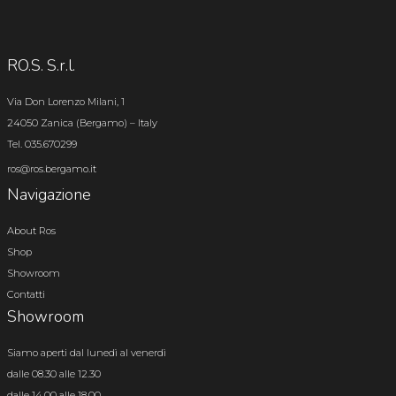
RO.S. S.r.l.
Via Don Lorenzo Milani, 1
24050 Zanica (Bergamo) – Italy
Tel. 035.670299
ros@ros.bergamo.it
Navigazione
About Ros
Shop
Showroom
Contatti
Showroom
Siamo aperti dal lunedì al venerdì
dalle 08.30 alle 12.30
dalle 14.00 alle 18.00