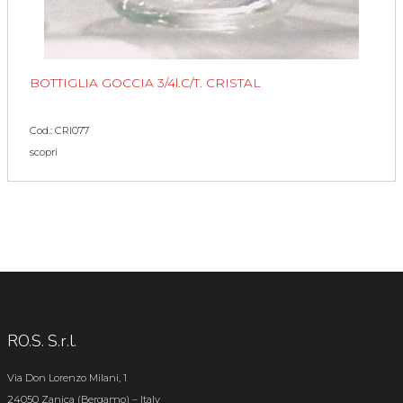
BOTTIGLIA GOCCIA 3/4l.C/T. CRISTAL
Cod.: CRI077
scopri
RO.S. S.r.l.
Via Don Lorenzo Milani, 1
24050 Zanica (Bergamo) – Italy