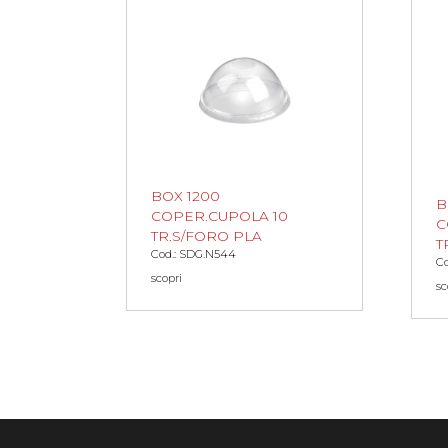
BOX 1200
B
COPER.CUPOLA 10
C
TR.S/FORO PLA
T
Cod.: SDG.N544
Co
scopri
sc