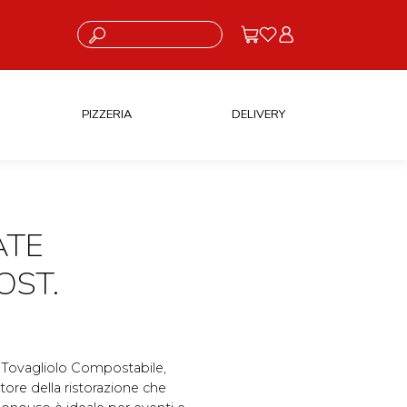
Cosa stai cercando?
PIZZERIA
DELIVERY
ATE
OST.
n Tovagliolo Compostabile,
ttore della ristorazione che