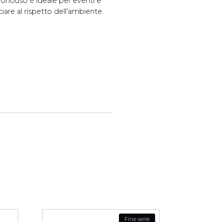
monouso è ideale per eventi e
iare al rispetto dell'ambiente.
Fine serie