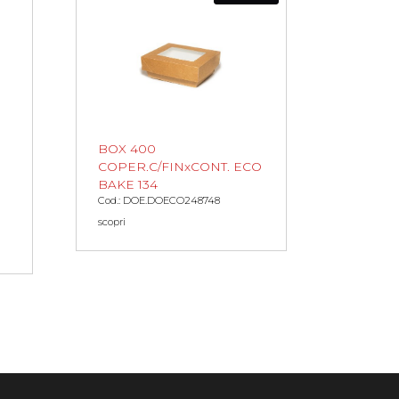
BOX 400
COPER.C/FINxCONT. ECO
BAKE 134
Cod.: DOE.DOECO248748
scopri