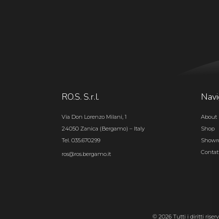
RO.S. S.r.l.
Navi
Via Don Lorenzo Milani, 1
About 
24050 Zanica (Bergamo) – Italy
Shop
Tel. 035.670299
Show
Contat
ros@ros.bergamo.it
© 2026 Tutti i diritti rise