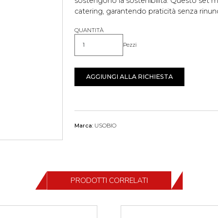
sostengono la sostenibilità. Questo set 
catering, garantendo praticità senza rinunc
QUANTITÀ
Pezzi
Quantità
AGGIUNGI ALLA RICHIESTA
Marca:
USOBIO
PRODOTTI CORRELATI