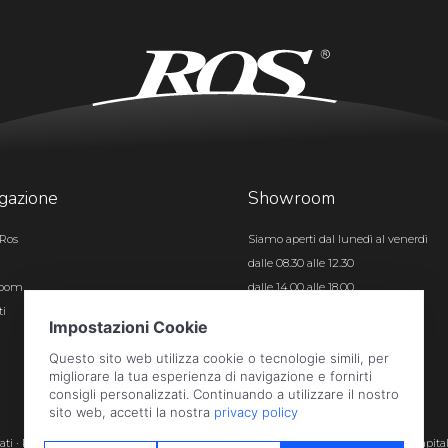
gazione
Showroom
Ros
Siamo aperti dal lunedì al venerdì
dalle 08.30 alle 12.30
room
dalle 14.00 alle 18.00
ti
Certificazioni
rvati · P.iva e c.f. 01496180165 · Iscr. registro imprese di Bergamo n. 01496180165 · Capita