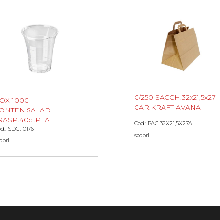
C/250 SACCH.32x21,5x27
OX 1000
CAR.KRAFT AVANA
ONTEN.SALAD
RASP.40cl.PLA
Cod.: PAC.32X21,5X27A
d.: SDG.10176
scopri
opri