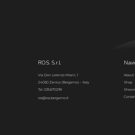
RO.S. S.r.l.
Navi
Via Don Lorenzo Milani, 1
About 
24050 Zanica (Bergamo) – Italy
Shop
Tel. 035.670299
Show
Contat
ros@ros.bergamo.it