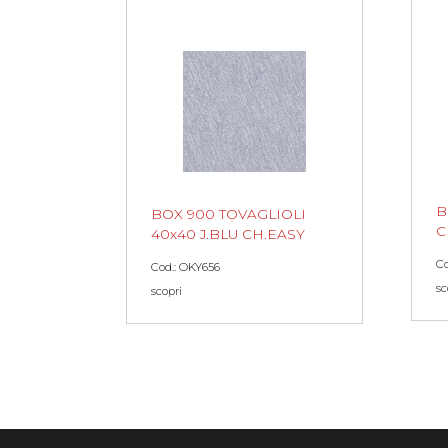
B
BOX 900 TOVAGLIOLI
C
40x40 J.BLU CH.EASY
Co
Cod.: OKY656
sc
scopri