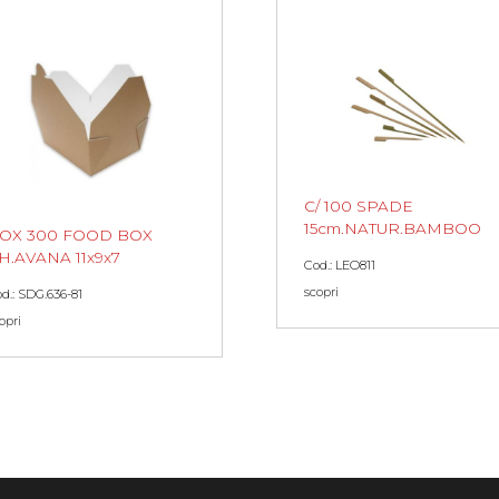
C/ 100 SPADE
15cm.NATUR.BAMBOO
OX 300 FOOD BOX
H.AVANA 11x9x7
Cod.: LEO811
scopri
d.: SDG.636-81
opri