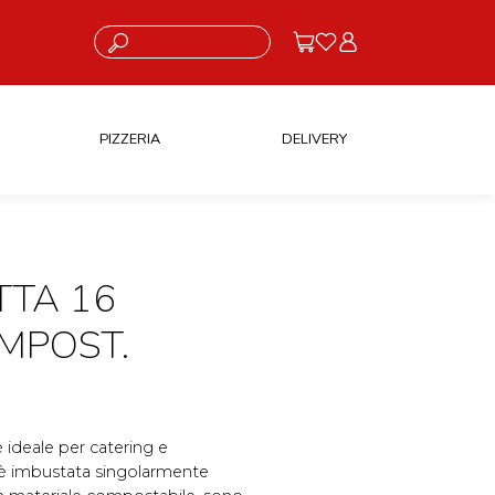
Cosa stai cercando?
PIZZERIA
DELIVERY
TTA 16
MPOST.
 ideale per catering e
, è imbustata singolarmente