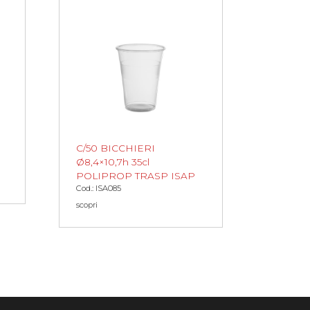
C/50 BICCHIERI
Ø8,4×10,7h 35cl
POLIPROP TRASP ISAP
Cod.: ISA085
scopri