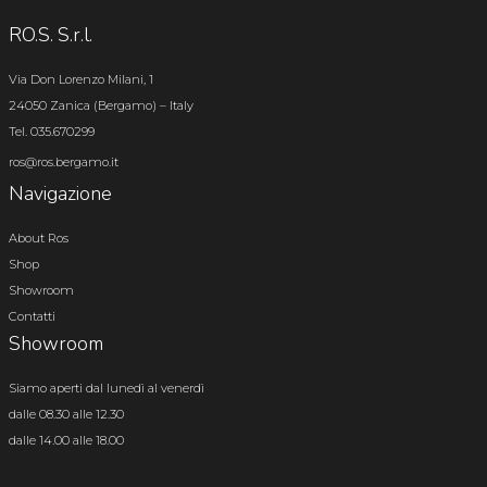
RO.S. S.r.l.
Via Don Lorenzo Milani, 1
24050 Zanica (Bergamo) – Italy
Tel. 035.670299
ros@ros.bergamo.it
Navigazione
About Ros
Shop
Showroom
Contatti
Showroom
Siamo aperti dal lunedì al venerdì
dalle 08.30 alle 12.30
dalle 14.00 alle 18.00