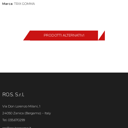
Marca:
TRIX GOMMA
PRODOTTI ALTERNATIVI
RO.S. S.r.l.
Via Don Lorenzo Milani, 1
24050 Zanica (Bergamo) – Italy
Tel. 035.670299
ros@ros.bergamo.it